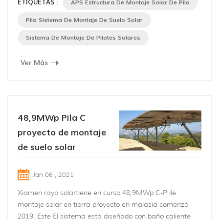
ETIQUETAS :
APS Estructura De Montaje Solar De Pila
El proyecto se construye junto con el lado del río en tan
Chau Distirct, Tay Ninh Provincia, Vietnam y aplicada
Pila Sistema De Montaje De Suelo Solar
APS estructura de montaje solar de pilotes diseñada y
Sistema De Montaje De Pilotes Solares
proporcionada por Xiamen empres...
Ver Más
48,9MWp Pila C
proyecto de montaje
de suelo solar
Jan 06 , 2021
Xiamen rayo solartiene en curso 48,9MWp C-P ile
montaje solar en tierra proyecto en malasia comenzó
2019. Este El sistema está diseñado con baño caliente