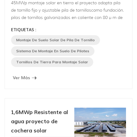
45MWp montaje solar en tierra el proyecto adopta pila
de tornillo fijo y ajustable pila de tornilloscomo fundación.
pilas de tornillos galvanizados en caliente con 80 μ m de
espesor medio del revestimiento se obtienen de acuerdo
ETIQUETAS :
con bs en ISO 1461, que son anticorrosión y antioxidante
. sin pozos de excavación, sin vertido de cemento, poca
Montaje De Suelo Solar De Pila De Tornillo
vibración y ruido hace que se destaque otras fundaciones
Sistema De Montaje En Suelo De Pilotes
E...
Tornillos De Tierra Para Montaje Solar
Ver Más
1,6MWp Resistente al
agua proyecto de
cochera solar