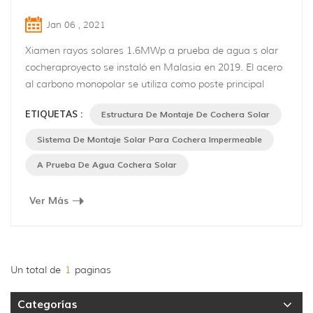
Jan 06 , 2021
Xiamen rayos solares 1.6MWp a prueba de agua s olar
cocheraproyecto se instaló en Malasia en 2019. El acero
al carbono monopolar se utiliza como poste principal
sobre la base de hormigón, aleación de aluminio se
ETIQUETAS :
Estructura De Montaje De Cochera Solar
aplica como la estructura del techo. Este es un
estructural impermeable techosistema, que consiste en el
Sistema De Montaje Solar Para Cochera Impermeable
carril principal, carril transversal.el agua de lluvia puede
A Prueba De Agua Cochera Solar
fluir a través del rie...
Ver Más
Un total de
1
paginas
Categorías