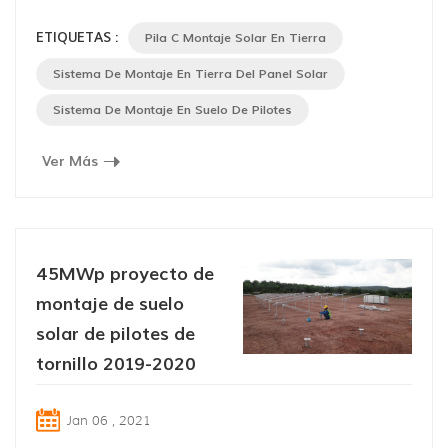
galvanizado En forma de C acero como base y aleación
ETIQUETAS :
Pila C Montaje Solar En Tierra
de aluminio anodizado como soporte , aplicable tanto a
terreno llano como a pendientes, especialmente área de
Sistema De Montaje En Tierra Del Panel Solar
pendiente s, con 25 años " vida útil. 40% de los
Sistema De Montaje En Suelo De Pilotes
componentes y estructuras son prem...
Ver Más
45MWp proyecto de
montaje de suelo
solar de pilotes de
tornillo 2019-2020
Jan 06 , 2021