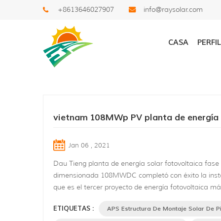
+8613646027907
info@raysolar.com
Buscar
CASA
PERFI
vietnam 108MWp PV planta de energía
Jan 06 , 2021
Dau Tieng planta de energía solar fotovoltaica fase 
dimensionada 108MWDC completó con éxito la insta
que es el tercer proyecto de energía fotovoltaica m
en todo vietnam este año 2020. El proyecto se const
ETIQUETAS :
APS Estructura De Montaje Solar De Pi
con el lado del río en tan Chau Distirct, Tay Ninh Pro