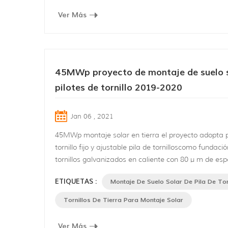
Ver Más
45MWp proyecto de montaje de suelo s
pilotes de tornillo 2019-2020
Jan 06 , 2021
45MWp montaje solar en tierra el proyecto adopta p
tornillo fijo y ajustable pila de tornilloscomo fundació
tornillos galvanizados en caliente con 80 μ m de es
del revestimiento se obtienen de acuerdo con bs en
ETIQUETAS :
Montaje De Suelo Solar De Pila De Tor
que son anticorrosión y antioxidante . sin pozos de 
sin vertido de cemento, poca vibración y ruido hace 
Tornillos De Tierra Para Montaje Solar
destaque otras fundaciones E...
Ver Más