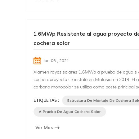
1,6MWp Resistente al agua proyecto d
cochera solar
Jan 06 , 2021
Xiamen rayos solares 1.6MWp a prueba de agua s 
cocheraproyecto se instaló en Malasia en 2019. El a
carbono monopolar se utiliza como poste principal s
base de hormigón, aleación de aluminio se aplica c
ETIQUETAS :
Estructura De Montaje De Cochera Sol
estructura del techo. Este es un estructural imperm
techosistema, que consiste en el carril principal, carri
A Prueba De Agua Cochera Solar
transversal.el agua de lluvia puede fluir a través del r
Ver Más