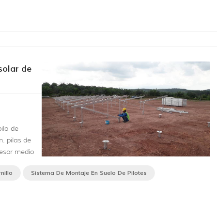
olar de
ila de
n. pilas de
pesor medio
 ISO 1461,
nillo
Sistema De Montaje En Suelo De Pilotes
excavación,
que se