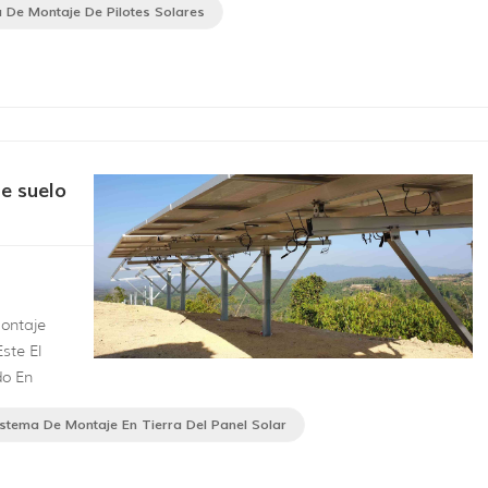
 de pilotes
 De Montaje De Pilotes Solares
e suelo
montaje
ste El
do En
istema De Montaje En Tierra Del Panel Solar
 llano como
on 25 años
n prem...