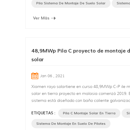
Vietnam y aplicada APS estructura de montaje solar
Pila Sistema De Montaje De Suelo Solar
Sistema
diseñada y proporcionada por Xiamen empres...
Ver Más
48,9MWp Pila C proyecto de montaje d
solar
Jan 06 , 2021
Xiamen rayo solartiene en curso 48,9MWp C-P ile 
solar en tierra proyecto en malasia comenzó 2019. E
sistema está diseñado con baño caliente galvaniza
forma de C acero como base y aleación de aluminio
ETIQUETAS :
Pila C Montaje Solar En Tierra
S
anodizado como soporte , aplicable tanto a terreno
a pendientes, especialmente área de pendiente s, c
Sistema De Montaje En Suelo De Pilotes
" vida útil. 40% de los componentes y estructuras so