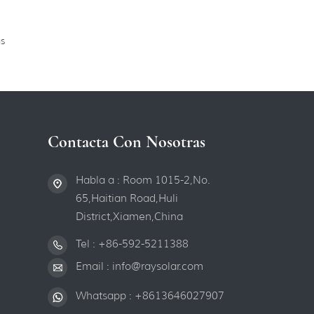
s
Contacta Con Nosotras
Habla a : Room 1015-2,No.
65,Haitian Road,Huli
District,Xiamen,China
Tel :
+86-592-5211388
Email :
info@raysolar.com
Whatsapp :
+8613646027907