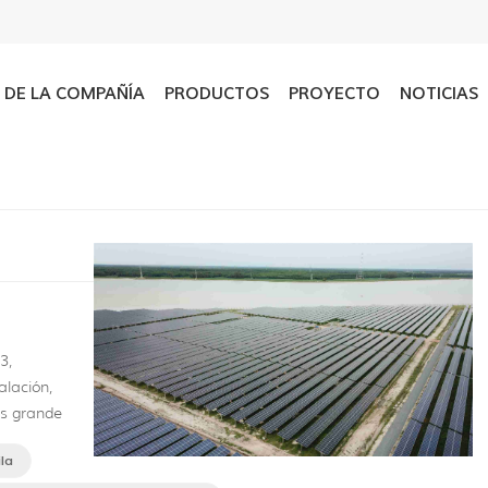
L DE LA COMPAÑÍA
PRODUCTOS
PROYECTO
NOTICIAS
3,
lación,
ás grande
ruye junto
la
vincia,