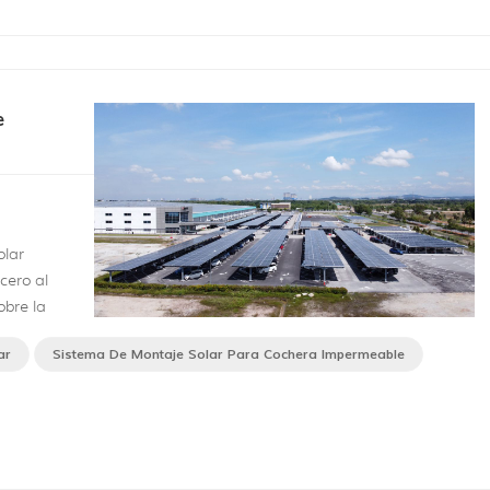
e
olar
cero al
obre la
omo la
ar
Sistema De Montaje Solar Para Cochera Impermeable
eable
l
ie...