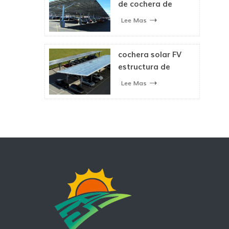
de cochera de
estructura
Lee Mas
impermeable solar
cochera solar FV
estructura de
montaje para
Lee Mas
aparcamiento