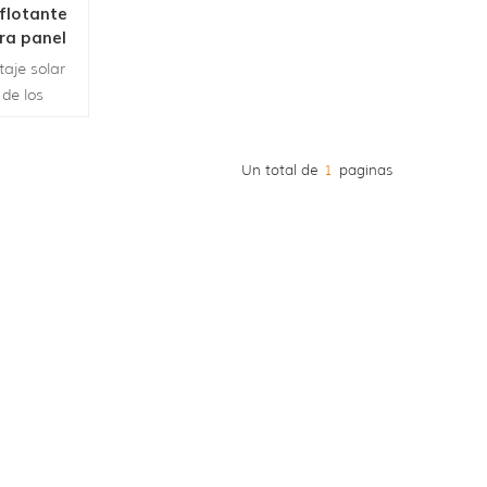
flotante
ra panel
aje solar
 de los
de montaje
tana.puede
Un total de
1
paginas
del agua y
iamiento del
generación
nstalar sin
n es seguro
r.es fácil
re equipo
fácil de
linación se
ualquier
n necesidad
molde.