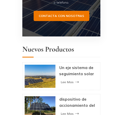
o teléfono.
CONTACTA CON NOSOTRAS
Nuevos Productos
Un eje sistema de
seguimiento solar
fotovoltaico
Lee Mas
dispositivo de
accionamiento del
seguidor solar de
Lee Mas