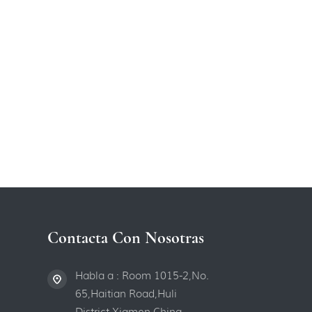
Contacta Con Nosotras
Habla a : Room 1015-2,No.
65,Haitian Road,Huli
District,Xiamen,China