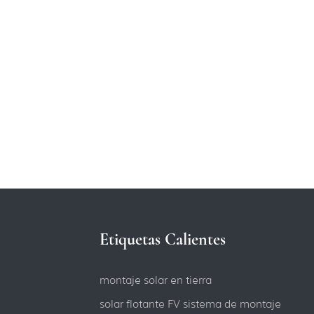
Etiquetas Calientes
montaje solar en tierra
solar flotante FV sistema de montaje