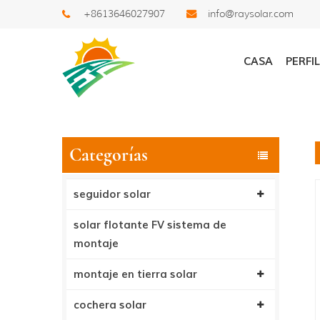
+8613646027907
info@raysolar.com
Buscar
CASA
PERFI
Categorías
seguidor solar
solar flotante FV sistema de
montaje
montaje en tierra solar
cochera solar