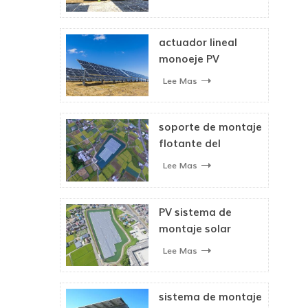
doble eje sistema
de seguimiento
solar
actuador lineal
monoeje PV
sistema de
Lee Mas
seguimiento solar
soporte de montaje
flotante del
sistema solar para
Lee Mas
panel solar
PV sistema de
montaje solar
flotante
Lee Mas
sistema de montaje