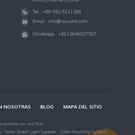
Tel :
+86-592-5211388
Email :
info@raysolar.com
Whatsapp :
+8613646027907
N NOSOTRAS
BLOG
MAPA DEL SITIO
mpatible con red IPv6
v
Solar Street Light Supplier
Solar Mounting System