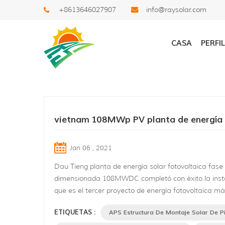
+8613646027907
info@raysolar.com
Buscar
CASA
PERFI
vietnam 108MWp PV planta de energía
Jan 06 , 2021
Dau Tieng planta de energía solar fotovoltaica fase 
dimensionada 108MWDC completó con éxito la insta
que es el tercer proyecto de energía fotovoltaica m
en todo vietnam este año 2020. El proyecto se const
ETIQUETAS :
APS Estructura De Montaje Solar De Pi
con el lado del río en tan Chau Distirct, Tay Ninh Pro