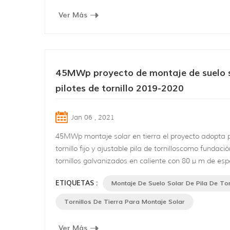
Ver Más
45MWp proyecto de montaje de suelo s
pilotes de tornillo 2019-2020
Jan 06 , 2021
45MWp montaje solar en tierra el proyecto adopta p
tornillo fijo y ajustable pila de tornilloscomo fundació
tornillos galvanizados en caliente con 80 μ m de es
del revestimiento se obtienen de acuerdo con bs en
ETIQUETAS :
Montaje De Suelo Solar De Pila De Tor
que son anticorrosión y antioxidante . sin pozos de 
sin vertido de cemento, poca vibración y ruido hace 
Tornillos De Tierra Para Montaje Solar
destaque otras fundaciones E...
Ver Más