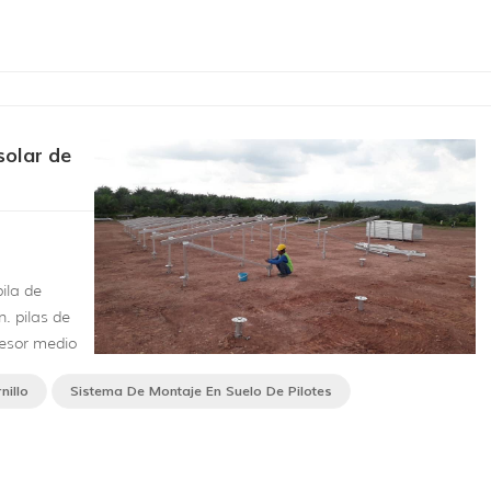
olar de
ila de
n. pilas de
pesor medio
 ISO 1461,
nillo
Sistema De Montaje En Suelo De Pilotes
excavación,
que se