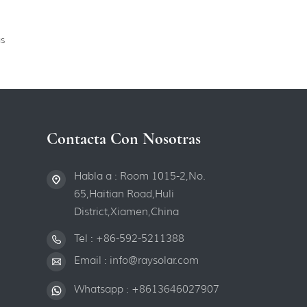
s
Contacta Con Nosotras
Habla a : Room 1015-2,No.
65,Haitian Road,Huli
District,Xiamen,China
Tel :
+86-592-5211388
Email :
info@raysolar.com
Whatsapp :
+8613646027907