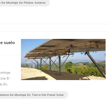
 de pilotes
 De Montaje De Pilotes Solares
e suelo
montaje
ste El
do En
istema De Montaje En Tierra Del Panel Solar
 llano como
on 25 años
n prem...