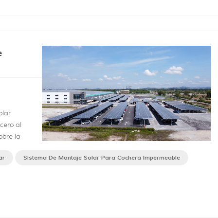
e
olar
cero al
obre la
omo la
ar
Sistema De Montaje Solar Para Cochera Impermeable
eable
l
ie...