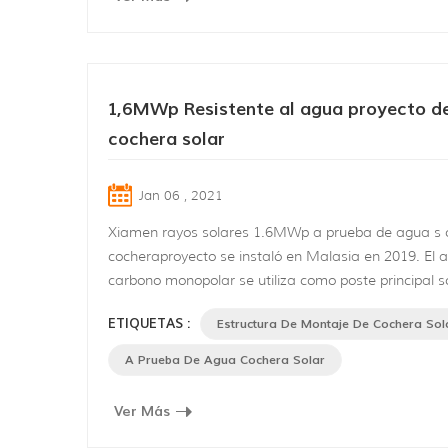
1,6MWp Resistente al agua proyecto d
cochera solar
Jan 06 , 2021
Xiamen rayos solares 1.6MWp a prueba de agua s 
cocheraproyecto se instaló en Malasia en 2019. El a
carbono monopolar se utiliza como poste principal s
base de hormigón, aleación de aluminio se aplica c
ETIQUETAS :
Estructura De Montaje De Cochera Sol
estructura del techo. Este es un estructural imperm
techosistema, que consiste en el carril principal, carri
A Prueba De Agua Cochera Solar
transversal.el agua de lluvia puede fluir a través del r
Ver Más