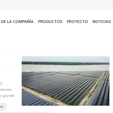
L DE LA COMPAÑÍA
PRODUCTOS
PROYECTO
NOTICIAS
3,
lación,
ás grande
ruye junto
la
vincia,