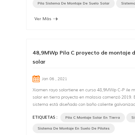
Vietnam y aplicada APS estructura de montaje solar
Pila Sistema De Montaje De Suelo Solar
Sistema
diseñada y proporcionada por Xiamen empres...
Ver Más
48,9MWp Pila C proyecto de montaje d
solar
Jan 06 , 2021
Xiamen rayo solartiene en curso 48,9MWp C-P ile 
solar en tierra proyecto en malasia comenzó 2019. E
sistema está diseñado con baño caliente galvaniza
forma de C acero como base y aleación de aluminio
ETIQUETAS :
Pila C Montaje Solar En Tierra
S
anodizado como soporte , aplicable tanto a terreno
a pendientes, especialmente área de pendiente s, c
Sistema De Montaje En Suelo De Pilotes
" vida útil. 40% de los componentes y estructuras so