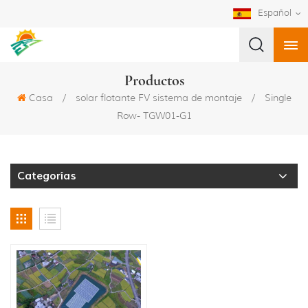
Español
Productos
Casa
/
solar flotante FV sistema de montaje
/
Single
Row- TGW01-G1
Categorías