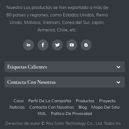
mantener.es fácil de
Nuestro Los productos se han exportado a más de
instalar, no requiere equipo
80 países y regiones, como Estados Unidos, Reino
pesado y es seguro y fácil
Unido, Malasia, Vietnam, Corea del Sur, Japón,
de mantener.El ángulo de
Armenia, Chile, etc.
inclinación se puede
personalizar a cualquier
ángulo desde 0 a 25 °, sin
necesidad de hacer un
nuevo molde.
Etiquetas Calientes
Contacta Con Nosotras
Casa
Perfil De La Compañía
Productos
Proyecto
Noticias
Contacta Con Nosotras
Blog
Mapa Del Sitio
XML
Política De Privacidad
Derechos de autor © Ray Solar Technology Co., Ltd. Todos los