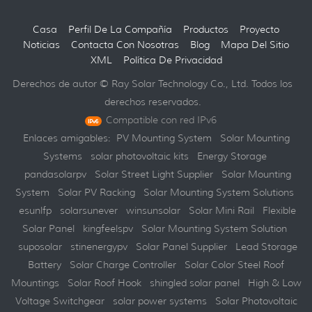
Casa
Perfil De La Compañía
Productos
Proyecto
Noticias
Contacta Con Nosotras
Blog
Mapa Del Sitio
XML
Política De Privacidad
Derechos de autor © Ray Solar Technology Co., Ltd. Todos los
derechos reservados.
Compatible con red IPv6
Enlaces amigables:
PV Mounting System
Solar Mounting
Systems
solar photovoltaic kits
Energy Storage
pandasolarpv
Solar Street Light Supplier
Solar Mounting
System
Solar PV Racking
Solar Mounting System Solutions
esunlfp
solarsunever
winsunsolar
Solar Mini Rail
Flexible
Solar Panel
kingfeelspv
Solar Mounting System Solution
suposolar
stinenergypv
Solar Panel Supplier
Lead Storage
Battery
Solar Charge Controller
Solar Color Steel Roof
Mountings
Solar Roof Hook
shingled solar panel
High & Low
Voltage Switchgear
solar power systems
Solar Photovoltaic