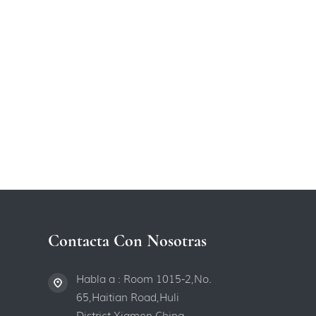
Contacta Con Nosotras
Habla a : Room 1015-2,No.
65,Haitian Road,Huli
District,Xiamen,China