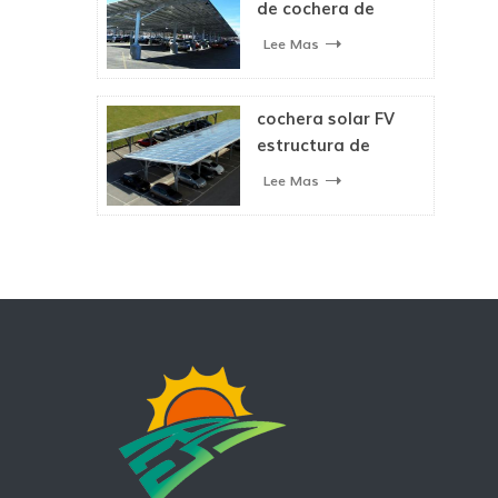
de cochera de
estructura
Lee Mas
impermeable solar
cochera solar FV
estructura de
montaje para
Lee Mas
aparcamiento