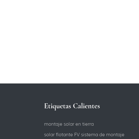
Etiquetas Calientes
montaje solar en tierra
solar flotante FV sistema de montaje