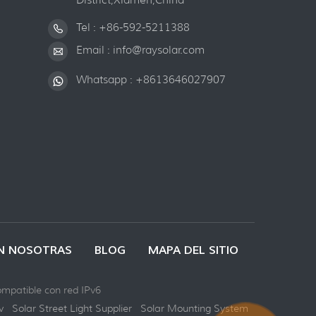
Tel :
+86-592-5211388
Email :
info@raysolar.com
Whatsapp :
+8613646027907
N NOSOTRAS
BLOG
MAPA DEL SITIO
mpatible con red IPv6
v
Solar Street Light Supplier
Solar Mounting System