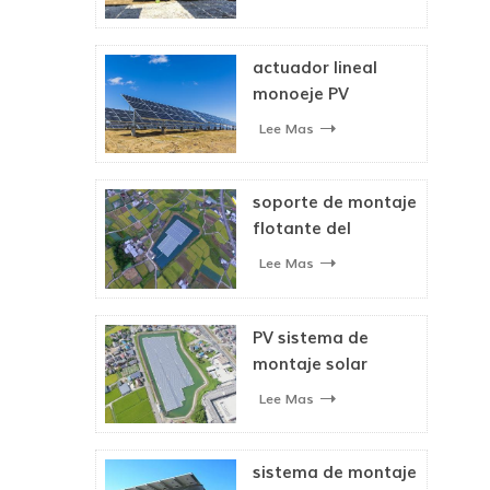
doble eje sistema
de seguimiento
solar
actuador lineal
monoeje PV
sistema de
Lee Mas
seguimiento solar
soporte de montaje
flotante del
sistema solar para
Lee Mas
panel solar
PV sistema de
montaje solar
flotante
Lee Mas
sistema de montaje