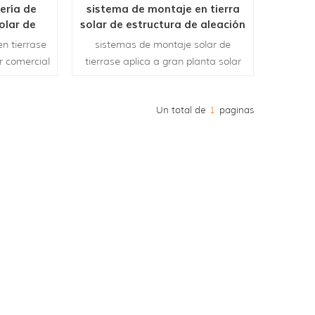
ería de
sistema de montaje en tierra
olar de
solar de estructura de aleación
inio
de aluminio de fácil instalación
n tierrase
sistemas de montaje solar de
r comercial
tierrase aplica a gran planta solar
 Este es un
comercial para servicios públicos.
na sola
Este es un sistema montado en una
Un total de
1
paginas
ado tanto
sola columna que es adecuado
n marco
tanto para marco como sin marco
módulos.