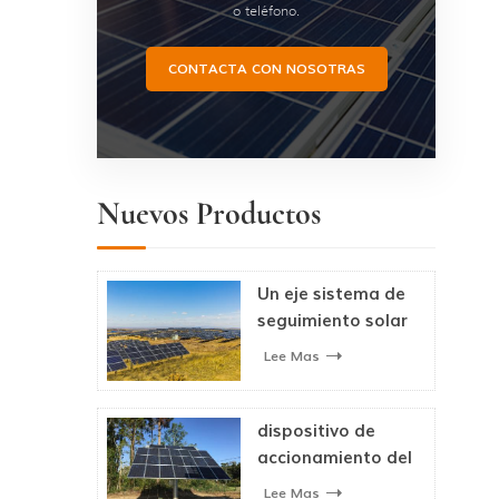
o teléfono.
CONTACTA CON NOSOTRAS
Nuevos Productos
Un eje sistema de
seguimiento solar
fotovoltaico
Lee Mas
dispositivo de
accionamiento del
seguidor solar de
Lee Mas