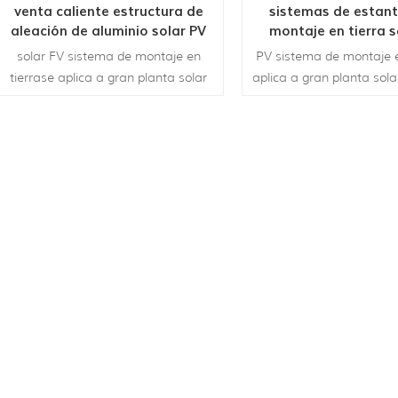
venta caliente estructura de
sistemas de estant
aleación de aluminio solar PV
montaje en tierra s
sistema de montaje en tierra
aleación de alum
solar FV sistema de montaje en
PV sistema de montaje e
tierrase aplica a gran planta solar
aplica a gran planta sola
comercial para servicios públicos.
para servicios públicos.
Este es un sistema montado en una
sistema montado en u
sola columna que es adecuado
columna que es adecu
tanto para marco como sin marco
para marco como si
módulos.
módulos.