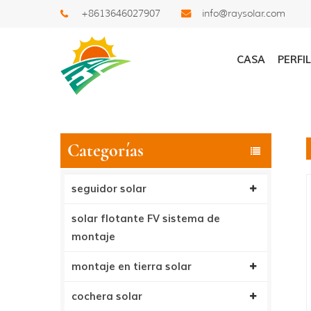
+8613646027907
info@raysolar.com
Buscar
CASA
PERFI
Categorías
seguidor solar
solar flotante FV sistema de
montaje
montaje en tierra solar
cochera solar