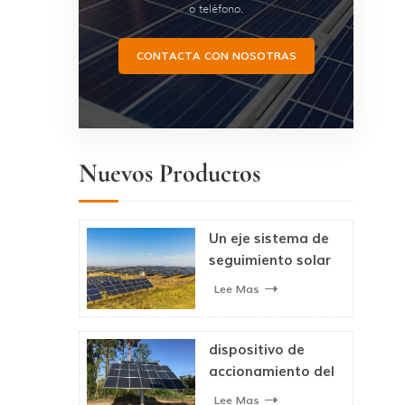
o teléfono.
CONTACTA CON NOSOTRAS
Nuevos Productos
Un eje sistema de
seguimiento solar
fotovoltaico
Lee Mas
dispositivo de
accionamiento del
seguidor solar de
Lee Mas