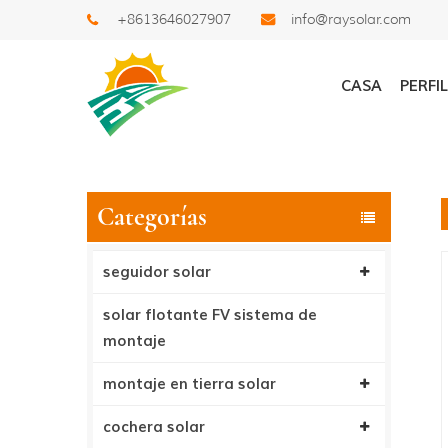
+8613646027907
info@raysolar.com
Buscar
CASA
PERFI
Categorías
seguidor solar
solar flotante FV sistema de
montaje
montaje en tierra solar
cochera solar