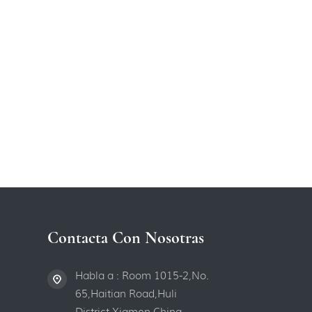
Contacta Con Nosotras
Habla a : Room 1015-2,No.
65,Haitian Road,Huli
District,Xiamen,China