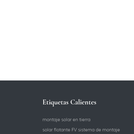
Etiquetas Calientes
montaje solar en tierra
solar flotante FV sistema de montaje