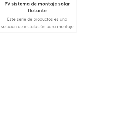
PV sistema de montaje solar
flotante
Este serie de productos es una
solución de instalación para montaje
solar PV módulos, inversores,
convertidores, transformadores y
cables en el agua, como presas,
lagos, estanques, embalses y áreas
de hundimiento de la minería del
carbón.