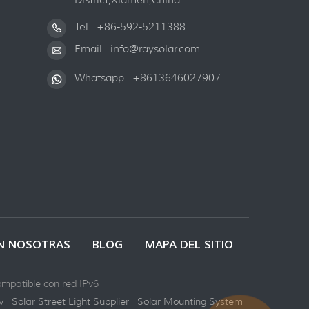
Tel :
+86-592-5211388
Email :
info@raysolar.com
Whatsapp :
+8613646027907
N NOSOTRAS
BLOG
MAPA DEL SITIO
mpatible con red IPv6
v
Solar Street Light Supplier
Solar Mounting System