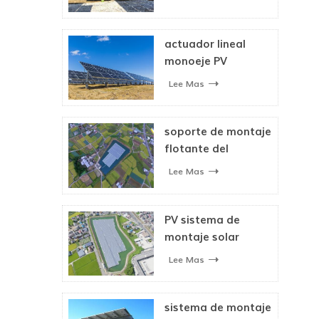
doble eje sistema
de seguimiento
solar
actuador lineal
monoeje PV
sistema de
Lee Mas
seguimiento solar
soporte de montaje
flotante del
sistema solar para
Lee Mas
panel solar
PV sistema de
montaje solar
flotante
Lee Mas
sistema de montaje