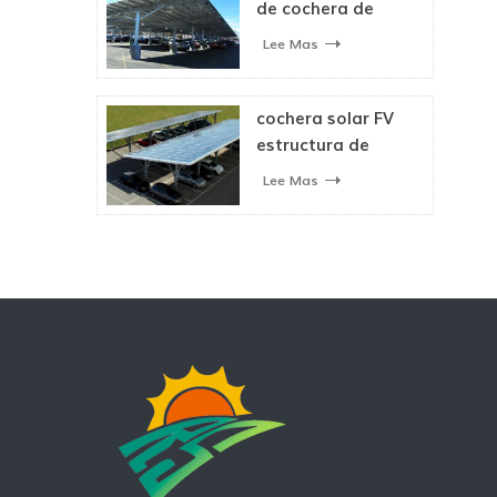
de cochera de
estructura
Lee Mas
impermeable solar
cochera solar FV
estructura de
montaje para
Lee Mas
aparcamiento