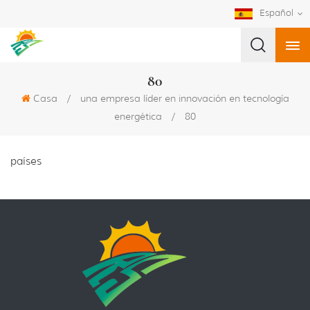
Español
80
Casa
/
una empresa líder en innovación en tecnología
energética
/
80
países